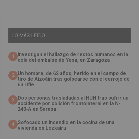
LO
MÁS LEIDO
Investigan el hallazgo de restos humanos en la
1
cola del embalse de Yesa, en Zaragoza
Un hombre, de 62 años, herido en el campo de
2
tiro de Aizoáin tras golpearse con el cerrojo de
un rifle
​Dos personas trasladadas al HUN tras sufrir un
3
accidente por colisión frontolateral en la N-
240-A en Sarasa
Sofocado un incendio en la cocina de una
4
vivienda en Lezkairu