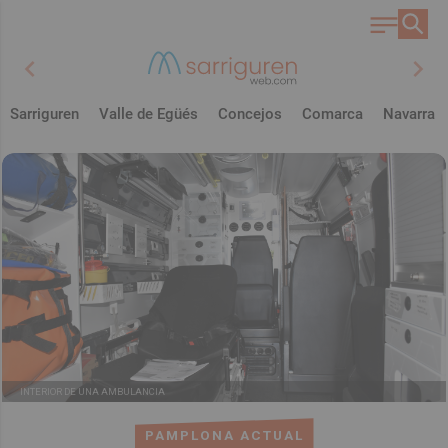
chevron_left
chevron_right
Sarriguren
Valle de Egüés
Concejos
Comarca
Navarra
INTERIOR DE UNA AMBULANCIA
PAMPLONA ACTUAL