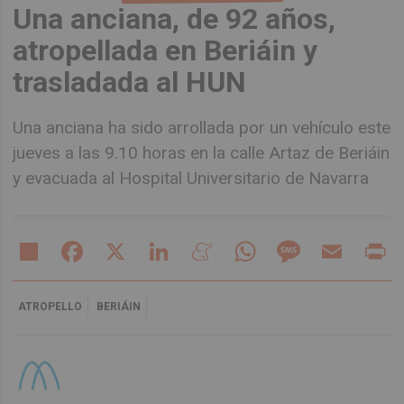
Una anciana, de 92 años,
atropellada en Beriáin y
trasladada al HUN
Una anciana ha sido arrollada por un vehículo este
jueves a las 9.10 horas en la calle Artaz de Beriáin
y evacuada al Hospital Universitario de Navarra
Share
Facebook
X
LinkedIn
Meneame
WhatsApp
Message
Email
Pr
ATROPELLO
BERIÁIN