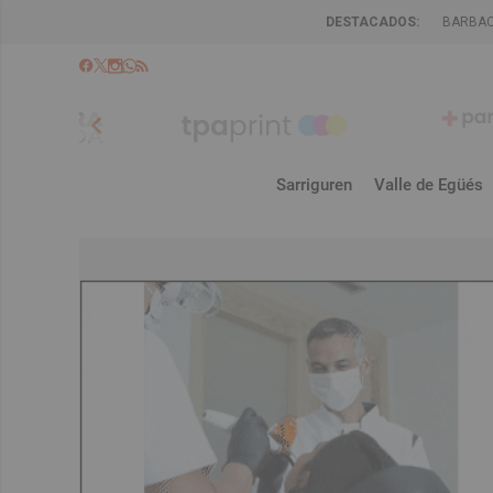
DESTACADOS:
BARBA
chevron_left
Sarriguren
Valle de Egüés