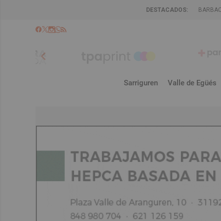
DESTACADOS:
BARBA
chevron_left
Sarriguren
Valle de Egüés