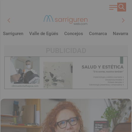
chevron_left
chevron_right
Sarriguren
Valle de Egüés
Concejos
Comarca
Navarra
PUBLICIDAD