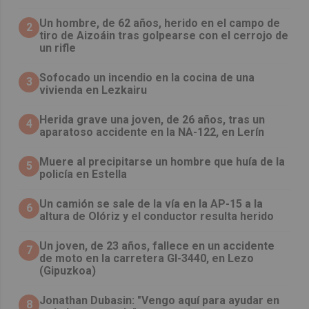
Un hombre, de 62 años, herido en el campo de
2
tiro de Aizoáin tras golpearse con el cerrojo de
un rifle
Sofocado un incendio en la cocina de una
3
vivienda en Lezkairu
Herida grave una joven, de 26 años, tras un
4
aparatoso accidente en la NA-122, en Lerín
Muere al precipitarse un hombre que huía de la
5
policía en Estella
Un camión se sale de la vía en la AP-15 a la
6
altura de Olóriz y el conductor resulta herido
Un joven, de 23 años, fallece en un accidente
7
de moto en la carretera GI-3440, en Lezo
(Gipuzkoa)
Jonathan Dubasin: "Vengo aquí para ayudar en
8