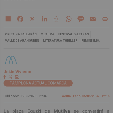
Share
Facebook
X
LinkedIn
Meneame
WhatsApp
Message
Email
Pr
CRISTINA FALLARÁS
MUTILVA
FESTIVAL D-LETRAS
VALLE DE ARANGUREN
LITERATURA THRILLER
FEMINISMO.
Jokin Vivanco
PAMPLONA ACTUAL COMARCA
Publicado: 05/05/2026 ·
12:04
Actualizado: 05/05/2026 · 12:16
La plaza Eguzki de
Mutilva
se convertirá a