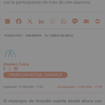
con la participación de más de cien alumnos
Share
Facebook
X
LinkedIn
Meneame
WhatsApp
Message
Email
Pr
PLAZA VIVA
SAKANPEA
EL CUERVO BLANCO
Maialen Zubia
PAMPLONA ACTUAL COMARCA
Publicado: 11/06/2026 ·
17:30
Actualizado: 11/06/2026 · 17:30
El municipio de Ansoáin cuenta desde ahora con