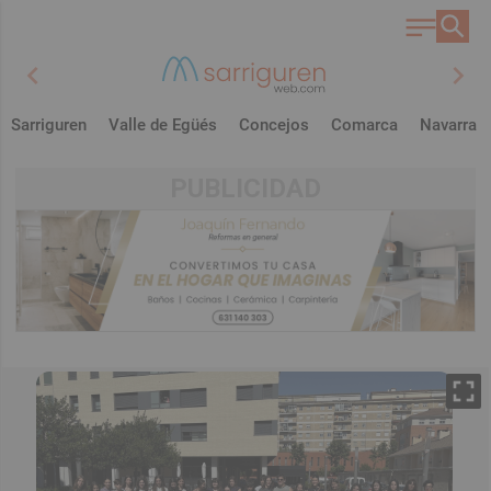
chevron_left
chevron_right
Sarriguren
Valle de Egüés
Concejos
Comarca
Navarra
PUBLICIDAD