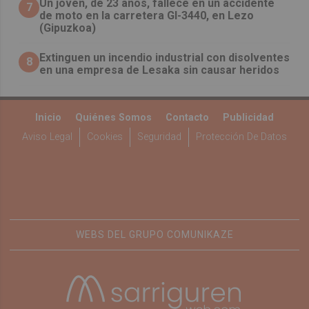
Un joven, de 23 años, fallece en un accidente
7
de moto en la carretera GI-3440, en Lezo
(Gipuzkoa)
Extinguen un incendio industrial con disolventes
8
en una empresa de Lesaka sin causar heridos
Inicio
Quiénes Somos
Contacto
Publicidad
Aviso Legal
Cookies
Seguridad
Protección De Datos
WEBS DEL GRUPO COMUNIKAZE