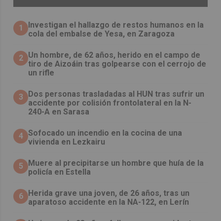
Investigan el hallazgo de restos humanos en la
1
cola del embalse de Yesa, en Zaragoza
Un hombre, de 62 años, herido en el campo de
2
tiro de Aizoáin tras golpearse con el cerrojo de
un rifle
​Dos personas trasladadas al HUN tras sufrir un
3
accidente por colisión frontolateral en la N-
240-A en Sarasa
Sofocado un incendio en la cocina de una
4
vivienda en Lezkairu
Muere al precipitarse un hombre que huía de la
5
policía en Estella
Herida grave una joven, de 26 años, tras un
6
aparatoso accidente en la NA-122, en Lerín