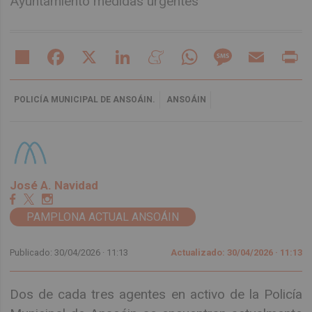
Ayuntamiento medidas urgentes
Share
Facebook
X
LinkedIn
Meneame
WhatsApp
Message
Email
Pr
POLICÍA MUNICIPAL DE ANSOÁIN.
ANSOÁIN
José A. Navidad
PAMPLONA ACTUAL ANSOÁIN
Publicado: 30/04/2026 ·
11:13
Actualizado: 30/04/2026 · 11:13
Dos de cada tres agentes en activo de la Policía