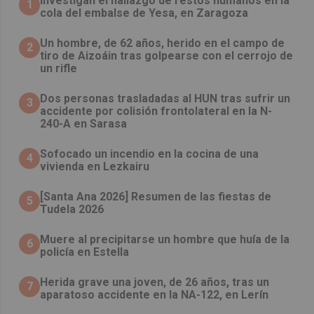
Investigan el hallazgo de restos humanos en la
1
cola del embalse de Yesa, en Zaragoza
Un hombre, de 62 años, herido en el campo de
2
tiro de Aizoáin tras golpearse con el cerrojo de
un rifle
​Dos personas trasladadas al HUN tras sufrir un
3
accidente por colisión frontolateral en la N-
240-A en Sarasa
Sofocado un incendio en la cocina de una
4
vivienda en Lezkairu
[Santa Ana 2026] Resumen de las fiestas de
5
Tudela 2026
Muere al precipitarse un hombre que huía de la
6
policía en Estella
Herida grave una joven, de 26 años, tras un
7
aparatoso accidente en la NA-122, en Lerín