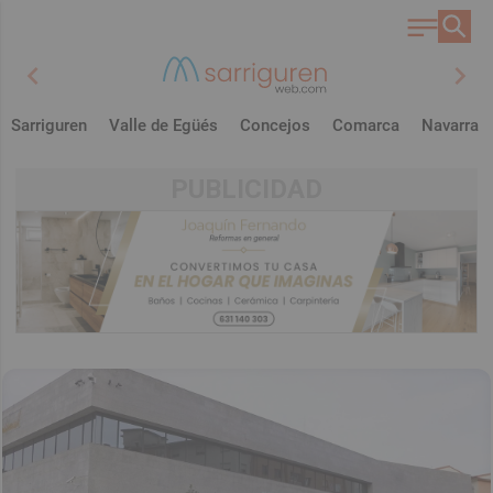
chevron_left
chevron_right
Sarriguren
Valle de Egüés
Concejos
Comarca
Navarra
PUBLICIDAD