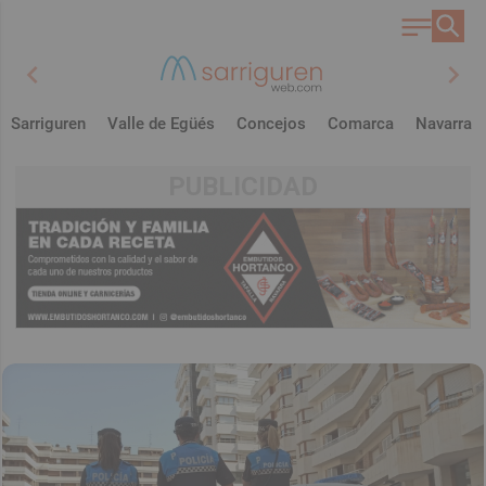
chevron_left
chevron_right
Sarriguren
Valle de Egüés
Concejos
Comarca
Navarra
PUBLICIDAD