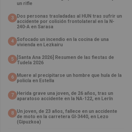
un rifle
​Dos personas trasladadas al HUN tras sufrir un
3
accidente por colisión frontolateral en la N-
240-A en Sarasa
Sofocado un incendio en la cocina de una
4
vivienda en Lezkairu
[Santa Ana 2026] Resumen de las fiestas de
5
Tudela 2026
Muere al precipitarse un hombre que huía de la
6
policía en Estella
Herida grave una joven, de 26 años, tras un
7
aparatoso accidente en la NA-122, en Lerín
Un joven, de 23 años, fallece en un accidente
8
de moto en la carretera GI-3440, en Lezo
(Gipuzkoa)