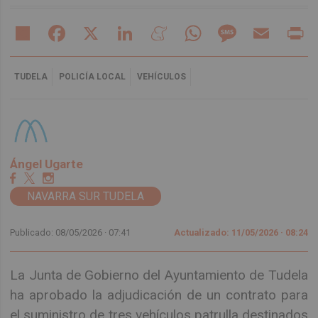
Share
Facebook
X
LinkedIn
Meneame
WhatsApp
Message
Email
Pr
TUDELA
POLICÍA LOCAL
VEHÍCULOS
Ángel Ugarte
NAVARRA SUR TUDELA
Publicado: 08/05/2026 ·
07:41
Actualizado: 11/05/2026 · 08:24
La Junta de Gobierno del Ayuntamiento de Tudela
ha aprobado la adjudicación de un contrato para
el suministro de tres vehículos patrulla destinados