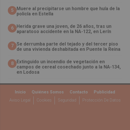
Muere al precipitarse un hombre que huía de la
5
policía en Estella
Herida grave una joven, de 26 años, tras un
6
aparatoso accidente en la NA-122, en Lerín
Se derrumba parte del tejado y del tercer piso
7
de una vivienda deshabitada en Puente la Reina
Extinguido un incendio de vegetación en
8
campos de cereal cosechado junto a la NA-134,
en Lodosa
Inicio
Quiénes Somos
Contacto
Publicidad
Aviso Legal
Cookies
Seguridad
Protección De Datos