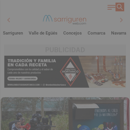
chevron_left
chevron_right
Sarriguren
Valle de Egüés
Concejos
Comarca
Navarra
PUBLICIDAD