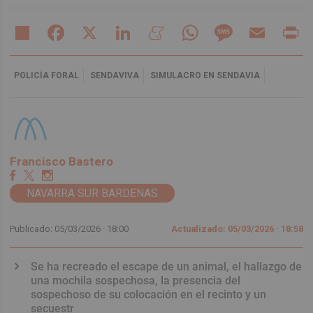
Share
Facebook
X
LinkedIn
Meneame
WhatsApp
Message
Email
Pr
POLICÍA FORAL
SENDAVIVA
SIMULACRO EN SENDAVIA
Francisco Bastero
NAVARRA SUR BARDENAS
Publicado: 05/03/2026 ·
18:00
Actualizado: 05/03/2026 · 18:58
Se ha recreado el escape de un animal, el hallazgo de
una mochila sospechosa, la presencia del
sospechoso de su colocación en el recinto y un
secuestr