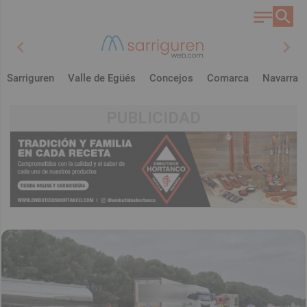
chevron_left
chevron_right
Sarriguren
Valle de Egüés
Concejos
Comarca
Navarra
PUBLICIDAD