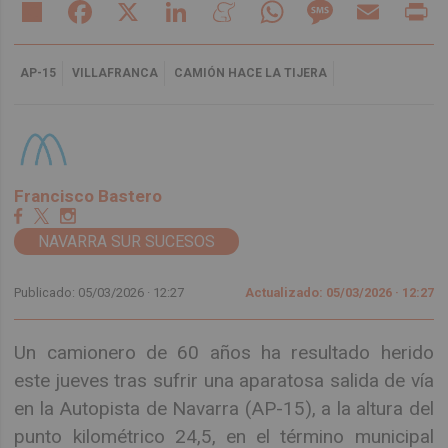
Share
Facebook
X
LinkedIn
Meneame
WhatsApp
Message
Email
Pr
AP-15
VILLAFRANCA
CAMIÓN HACE LA TIJERA
Francisco Bastero
NAVARRA SUR SUCESOS
Publicado: 05/03/2026 ·
12:27
Actualizado: 05/03/2026 · 12:27
Un camionero de 60 años ha resultado herido
este jueves tras sufrir una aparatosa salida de vía
en la Autopista de Navarra (AP-15), a la altura del
punto kilométrico 24,5, en el término municipal