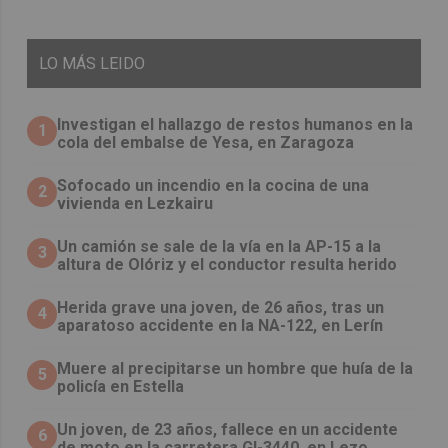
LO
MÁS LEIDO
Investigan el hallazgo de restos humanos en la
1
cola del embalse de Yesa, en Zaragoza
Sofocado un incendio en la cocina de una
2
vivienda en Lezkairu
Un camión se sale de la vía en la AP-15 a la
3
altura de Olóriz y el conductor resulta herido
Herida grave una joven, de 26 años, tras un
4
aparatoso accidente en la NA-122, en Lerín
Muere al precipitarse un hombre que huía de la
5
policía en Estella
Un joven, de 23 años, fallece en un accidente
6
de moto en la carretera GI-3440, en Lezo