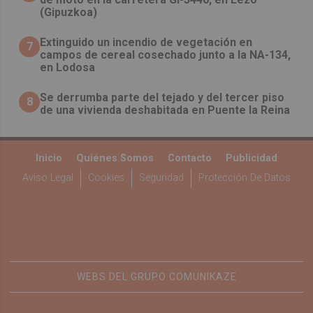
(Gipuzkoa)
Extinguido un incendio de vegetación en
7
campos de cereal cosechado junto a la NA-134,
en Lodosa
Se derrumba parte del tejado y del tercer piso
8
de una vivienda deshabitada en Puente la Reina
Inicio
Quiénes Somos
Contacto
Publicidad
Aviso Legal
Cookies
Seguridad
Protección De Datos
WEBS DEL GRUPO COMUNIKAZE