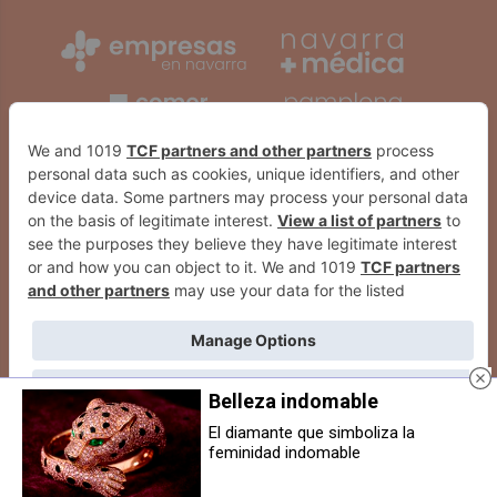
Belleza indomable
El diamante que simboliza la
feminidad indomable
Personas empadronadas en
Javier Isasi y Sara Skalniak se
Tafalla ya pueden entre las tres
alzan con la victoria en el I
propuestas para el cartel oficial
Concurso de Coctelería con