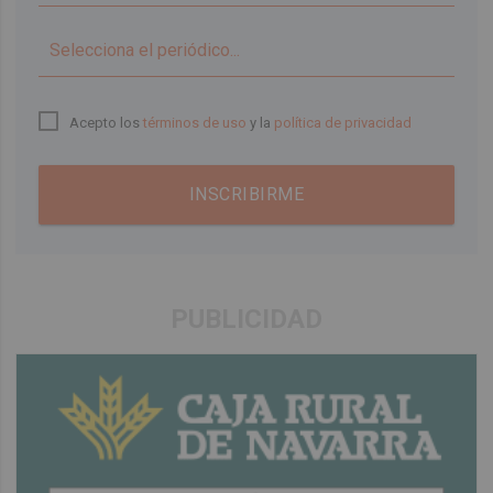
▼
Acepto los
términos de uso
y la
política de privacidad
INSCRIBIRME
PUBLICIDAD