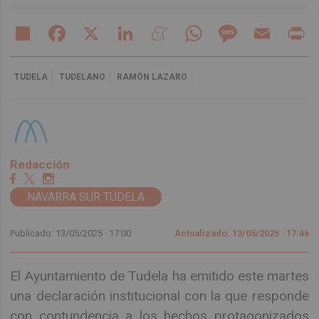
Share
Facebook
X
LinkedIn
Meneame
WhatsApp
Message
Email
Pr
TUDELA
TUDELANO
RAMÓN LAZARO
Redacción
NAVARRA SUR TUDELA
Publicado: 13/05/2025 ·
17:00
Actualizado: 13/05/2025 · 17:46
El Ayuntamiento de Tudela ha emitido este martes
una declaración institucional con la que responde
con contundencia a los hechos protagonizados