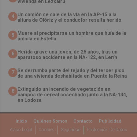
vivienda en Lezkairu
Un camión se sale de la vía en la AP-15 a la
4
altura de Olóriz y el conductor resulta herido
Muere al precipitarse un hombre que huía de la
5
policía en Estella
Herida grave una joven, de 26 años, tras un
6
aparatoso accidente en la NA-122, en Lerín
Se derrumba parte del tejado y del tercer piso
7
de una vivienda deshabitada en Puente la Reina
Extinguido un incendio de vegetación en
8
campos de cereal cosechado junto a la NA-134,
en Lodosa
Inicio
Quiénes Somos
Contacto
Publicidad
Aviso Legal
Cookies
Seguridad
Protección De Datos