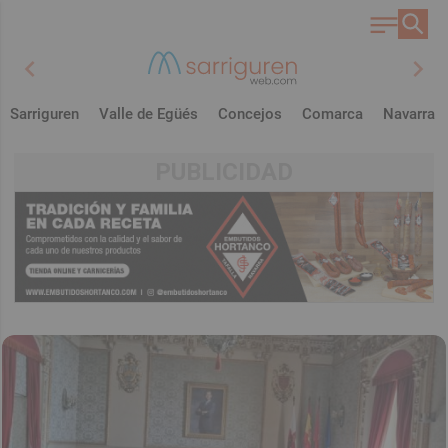
chevron_left
chevron_right
Sarriguren
Valle de Egüés
Concejos
Comarca
Navarra
PUBLICIDAD