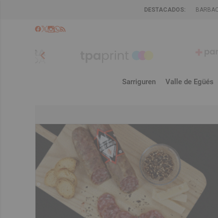
DESTACADOS:
BARBA
chevron_left
Sarriguren
Valle de Egüés