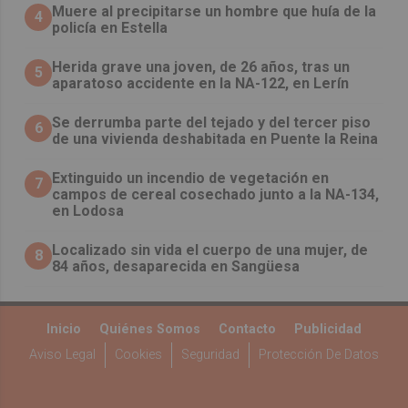
Muere al precipitarse un hombre que huía de la
4
policía en Estella
Herida grave una joven, de 26 años, tras un
5
aparatoso accidente en la NA-122, en Lerín
Se derrumba parte del tejado y del tercer piso
6
de una vivienda deshabitada en Puente la Reina
Extinguido un incendio de vegetación en
7
campos de cereal cosechado junto a la NA-134,
en Lodosa
Localizado sin vida el cuerpo de una mujer, de
8
84 años, desaparecida en Sangüesa
Inicio
Quiénes Somos
Contacto
Publicidad
Aviso Legal
Cookies
Seguridad
Protección De Datos