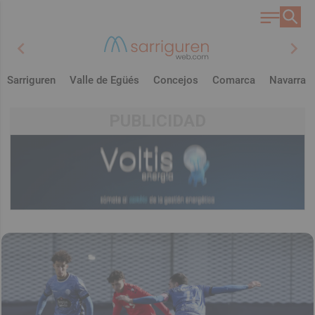
chevron_left
chevron_right
Sarriguren
Valle de Egüés
Concejos
Comarca
Navarra
PUBLICIDAD