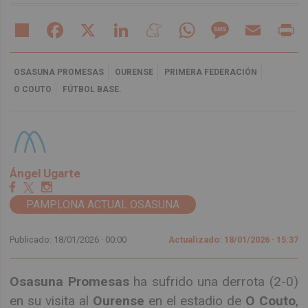
Share
Facebook
X
LinkedIn
Meneame
WhatsApp
Message
Email
Pr
OSASUNA PROMESAS
OURENSE
PRIMERA FEDERACIÓN
O COUTO
FÚTBOL BASE.
Ángel Ugarte
PAMPLONA ACTUAL OSASUNA
Publicado: 18/01/2026 ·
00:00
Actualizado: 18/01/2026 · 15:37
Osasuna Promesas
ha sufrido una derrota (2-0)
en su visita al
Ourense
en el estadio de
O Couto
,