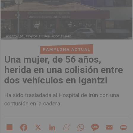
HOSPITAL DEL BIDASOA, EN IRÚN -
GOOGLE MAPS
PAMPLONA ACTUAL
Una mujer, de 56 años,
herida en una colisión entre
dos vehículos en Igantzi
Ha sido trasladada al Hospital de Irún con una
contusión en la cadera
Share
Facebook
X
LinkedIn
Meneame
WhatsApp
Message
Email
Pr