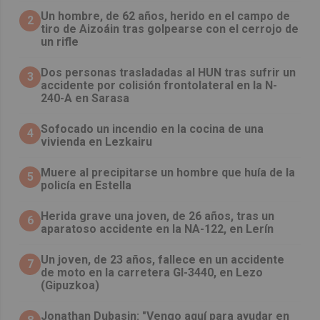
Un hombre, de 62 años, herido en el campo de
2
tiro de Aizoáin tras golpearse con el cerrojo de
un rifle
​Dos personas trasladadas al HUN tras sufrir un
3
accidente por colisión frontolateral en la N-
240-A en Sarasa
Sofocado un incendio en la cocina de una
4
vivienda en Lezkairu
Muere al precipitarse un hombre que huía de la
5
policía en Estella
Herida grave una joven, de 26 años, tras un
6
aparatoso accidente en la NA-122, en Lerín
Un joven, de 23 años, fallece en un accidente
7
de moto en la carretera GI-3440, en Lezo
(Gipuzkoa)
Jonathan Dubasin: "Vengo aquí para ayudar en