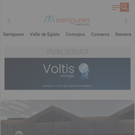
chevron_left
chevron_right
Sarriguren
Valle de Egüés
Concejos
Comarca
Navarra
PUBLICIDAD