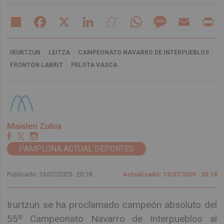
Share
Facebook
X
LinkedIn
Meneame
WhatsApp
Message
Email
Pr
IRURTZUN
LEITZA
CAMPEONATO NAVARRO DE INTERPUEBLOS
FRONTÓN LABRIT
PELOTA VASCA
Maialen Zubia
PAMPLONA ACTUAL DEPORTES
Publicado: 13/07/2025 ·
20:18
Actualizado: 13/07/2025 · 20:18
Irurtzun se ha proclamado campeón absoluto del
55º Campeonato Navarro de Interpueblos al