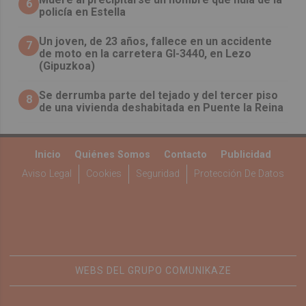
6
policía en Estella
Un joven, de 23 años, fallece en un accidente
7
de moto en la carretera GI-3440, en Lezo
(Gipuzkoa)
Se derrumba parte del tejado y del tercer piso
8
de una vivienda deshabitada en Puente la Reina
Inicio
Quiénes Somos
Contacto
Publicidad
Aviso Legal
Cookies
Seguridad
Protección De Datos
WEBS DEL GRUPO COMUNIKAZE