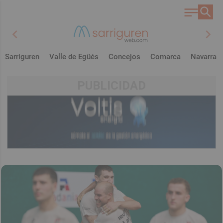
chevron_left
chevron_right
Sarriguren
Valle de Egüés
Concejos
Comarca
Navarra
PUBLICIDAD