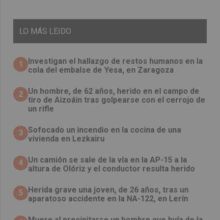
LO
MÁS LEIDO
Investigan el hallazgo de restos humanos en la
1
cola del embalse de Yesa, en Zaragoza
Un hombre, de 62 años, herido en el campo de
2
tiro de Aizoáin tras golpearse con el cerrojo de
un rifle
Sofocado un incendio en la cocina de una
3
vivienda en Lezkairu
Un camión se sale de la vía en la AP-15 a la
4
altura de Olóriz y el conductor resulta herido
Herida grave una joven, de 26 años, tras un
5
aparatoso accidente en la NA-122, en Lerín
Muere al precipitarse un hombre que huía de la