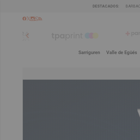
DESTACADOS:
BARBA
chevron_left
Sarriguren
Valle de Egüés