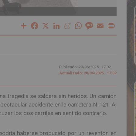
Camió
Share
Facebook
X
LinkedIn
Meneame
WhatsApp
Message
Email
Print
Publicado: 20/06/2025 ·
17:02
Actualizado: 20/06/2025 · 17:02
na tragedia se saldara sin heridos. Un camión
pectacular accidente en la carretera N-121-A,
 cruzar los dos carriles en sentido contrario.
 podría haberse producido por un reventón en