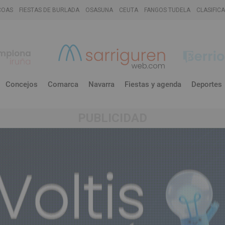
COAS
FIESTAS DE BURLADA
OSASUNA
CEUTA
FANGOS TUDELA
CLASIFIC
Concejos
Comarca
Navarra
Fiestas y agenda
Deportes
PUBLICIDAD