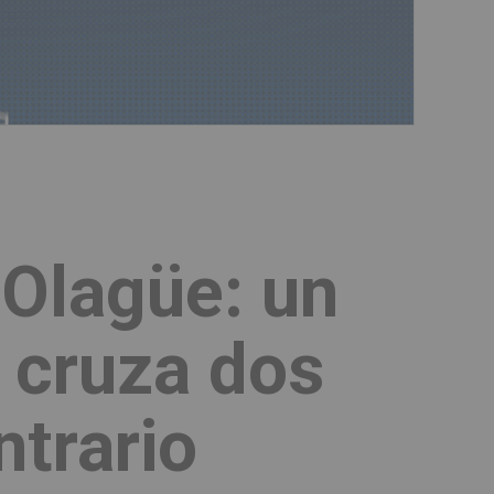
 Olagüe: un
y cruza dos
ntrario