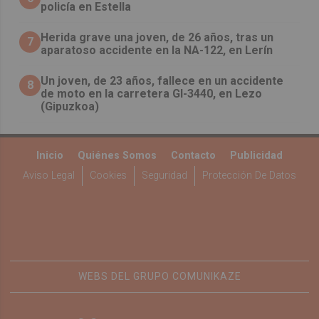
policía en Estella
Herida grave una joven, de 26 años, tras un
7
aparatoso accidente en la NA-122, en Lerín
Un joven, de 23 años, fallece en un accidente
8
de moto en la carretera GI-3440, en Lezo
(Gipuzkoa)
Inicio
Quiénes Somos
Contacto
Publicidad
Aviso Legal
Cookies
Seguridad
Protección De Datos
WEBS DEL GRUPO COMUNIKAZE