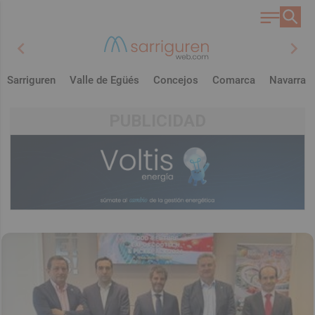
chevron_left
chevron_right
Sarriguren
Valle de Egüés
Concejos
Comarca
Navarra
PUBLICIDAD