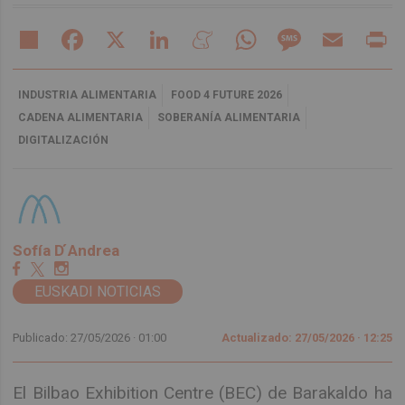
Share
Facebook
X
LinkedIn
Meneame
WhatsApp
Message
Email
Pr
INDUSTRIA ALIMENTARIA
FOOD 4 FUTURE 2026
CADENA ALIMENTARIA
SOBERANÍA ALIMENTARIA
DIGITALIZACIÓN
Sofía D ́Andrea
EUSKADI NOTICIAS
Publicado: 27/05/2026 ·
01:00
Actualizado: 27/05/2026 · 12:25
El Bilbao Exhibition Centre (BEC) de Barakaldo ha