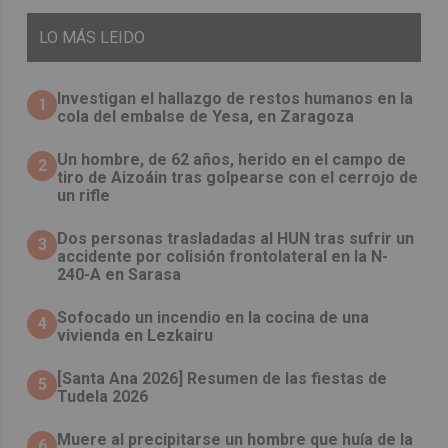
LO
MÁS LEIDO
Investigan el hallazgo de restos humanos en la
1
cola del embalse de Yesa, en Zaragoza
Un hombre, de 62 años, herido en el campo de
2
tiro de Aizoáin tras golpearse con el cerrojo de
un rifle
​Dos personas trasladadas al HUN tras sufrir un
3
accidente por colisión frontolateral en la N-
240-A en Sarasa
Sofocado un incendio en la cocina de una
4
vivienda en Lezkairu
[Santa Ana 2026] Resumen de las fiestas de
5
Tudela 2026
Muere al precipitarse un hombre que huía de la
6