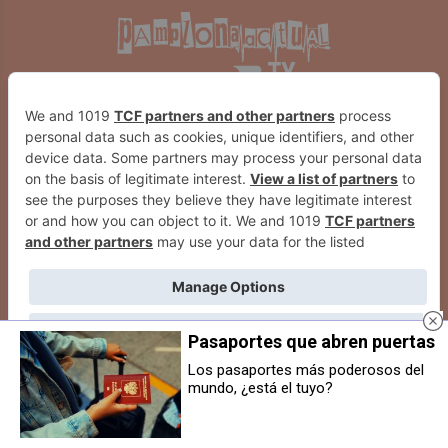
Pasaportes que abren puertas
Los pasaportes más poderosos del
mundo, ¿está el tuyo?
Una mujer, de 39 años, herida en
Diecisiete municipios de la
una colisión por alcance en la PA-
comarca firman un protocolo para
30 en Artica
coordinar los servicios del área
metropolitana