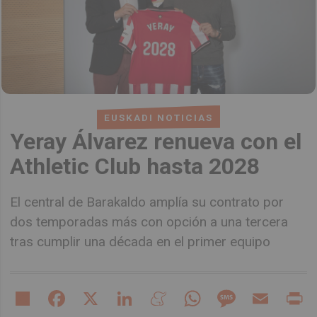
EUSKADI NOTICIAS
Yeray Álvarez renueva con el
Athletic Club hasta 2028
El central de Barakaldo amplía su contrato por
dos temporadas más con opción a una tercera
tras cumplir una década en el primer equipo
Share
Facebook
X
LinkedIn
Meneame
WhatsApp
Message
Email
Pr