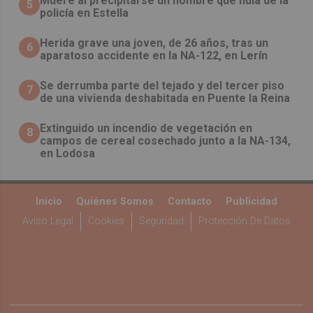
Muere al precipitarse un hombre que huía de la
5
policía en Estella
Herida grave una joven, de 26 años, tras un
6
aparatoso accidente en la NA-122, en Lerín
Se derrumba parte del tejado y del tercer piso
7
de una vivienda deshabitada en Puente la Reina
Extinguido un incendio de vegetación en
8
campos de cereal cosechado junto a la NA-134,
en Lodosa
Inicio
Quiénes Somos
Contacto
Publicidad
Aviso Legal
Cookies
Seguridad
Protección De Datos