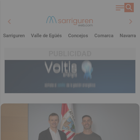
chevron_left
chevron_right
Sarriguren
Valle de Egüés
Concejos
Comarca
Navarra
PUBLICIDAD