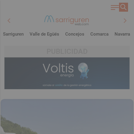
chevron_left
chevron_right
Sarriguren
Valle de Egüés
Concejos
Comarca
Navarra
PUBLICIDAD