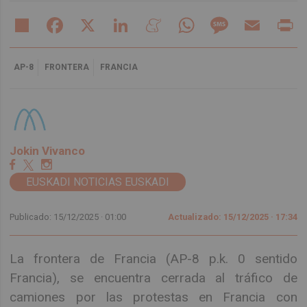
Share
Facebook
X
LinkedIn
Meneame
WhatsApp
Message
Email
Pr
AP-8
FRONTERA
FRANCIA
Jokin Vivanco
EUSKADI NOTICIAS EUSKADI
Publicado: 15/12/2025 ·
01:00
Actualizado: 15/12/2025 · 17:34
La frontera de Francia (AP-8 p.k. 0 sentido
Francia), se encuentra cerrada al tráfico de
camiones por las protestas en Francia con