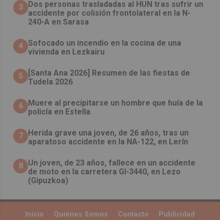
​Dos personas trasladadas al HUN tras sufrir un
3
accidente por colisión frontolateral en la N-
240-A en Sarasa
Sofocado un incendio en la cocina de una
4
vivienda en Lezkairu
[Santa Ana 2026] Resumen de las fiestas de
5
Tudela 2026
Muere al precipitarse un hombre que huía de la
6
policía en Estella
Herida grave una joven, de 26 años, tras un
7
aparatoso accidente en la NA-122, en Lerín
Un joven, de 23 años, fallece en un accidente
8
de moto en la carretera GI-3440, en Lezo
(Gipuzkoa)
Inicio
Quiénes Somos
Contacto
Publicidad