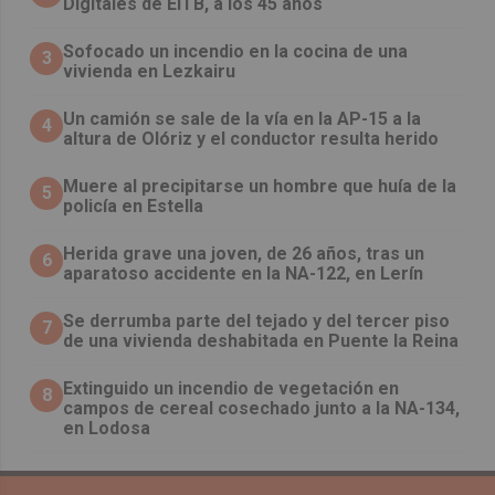
Digitales de EITB, a los 45 años
Sofocado un incendio en la cocina de una
3
vivienda en Lezkairu
Un camión se sale de la vía en la AP-15 a la
4
altura de Olóriz y el conductor resulta herido
Muere al precipitarse un hombre que huía de la
5
policía en Estella
Herida grave una joven, de 26 años, tras un
6
aparatoso accidente en la NA-122, en Lerín
Se derrumba parte del tejado y del tercer piso
7
de una vivienda deshabitada en Puente la Reina
Extinguido un incendio de vegetación en
8
campos de cereal cosechado junto a la NA-134,
en Lodosa