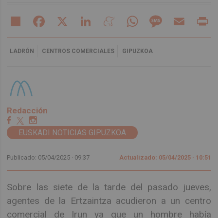
Share
Facebook
X
LinkedIn
Meneame
WhatsApp
Message
Email
Pr
LADRÓN
CENTROS COMERCIALES
GIPUZKOA
Redacción
EUSKADI NOTICIAS GIPUZKOA
Publicado: 05/04/2025 ·
09:37
Actualizado: 05/04/2025 · 10:51
Sobre las siete de la tarde del pasado jueves,
agentes de la Ertzaintza acudieron a un centro
comercial de Irun ya que un hombre había