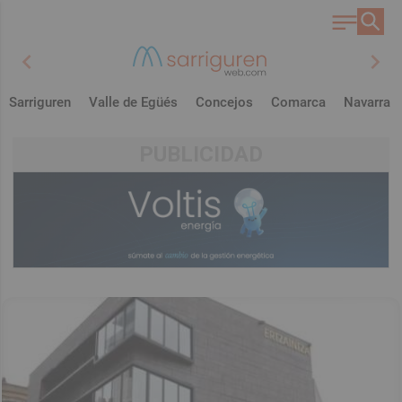
chevron_left
chevron_right
Sarriguren
Valle de Egüés
Concejos
Comarca
Navarra
PUBLICIDAD