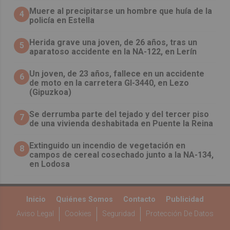
Muere al precipitarse un hombre que huía de la
4
policía en Estella
Herida grave una joven, de 26 años, tras un
5
aparatoso accidente en la NA-122, en Lerín
Un joven, de 23 años, fallece en un accidente
6
de moto en la carretera GI-3440, en Lezo
(Gipuzkoa)
Se derrumba parte del tejado y del tercer piso
7
de una vivienda deshabitada en Puente la Reina
Extinguido un incendio de vegetación en
8
campos de cereal cosechado junto a la NA-134,
en Lodosa
Inicio
Quiénes Somos
Contacto
Publicidad
Aviso Legal
Cookies
Seguridad
Protección De Datos