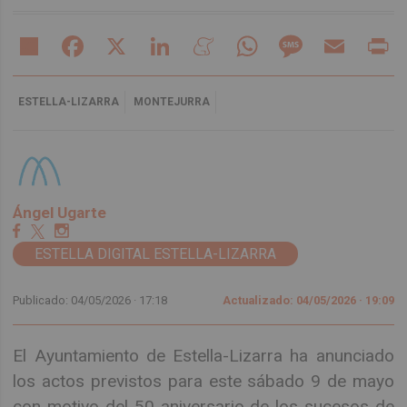
Share
Facebook
X
LinkedIn
Meneame
WhatsApp
Message
Email
Pr
ESTELLA-LIZARRA
MONTEJURRA
Ángel Ugarte
ESTELLA DIGITAL ESTELLA-LIZARRA
Publicado: 04/05/2026 ·
17:18
Actualizado: 04/05/2026 · 19:09
El Ayuntamiento de Estella-Lizarra ha anunciado
los actos previstos para este sábado 9 de mayo
con motivo del 50 aniversario de los sucesos de