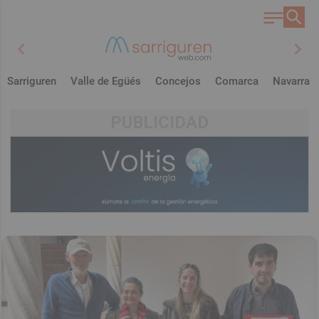
chevron_left
chevron_right
Sarriguren
Valle de Egüés
Concejos
Comarca
Navarra
PUBLICIDAD