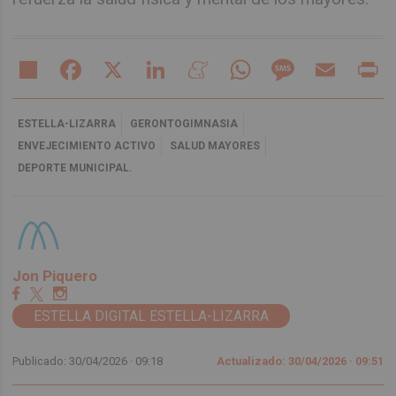
Share
Facebook
X
LinkedIn
Meneame
WhatsApp
Message
Email
Pr
ESTELLA-LIZARRA
GERONTOGIMNASIA
ENVEJECIMIENTO ACTIVO
SALUD MAYORES
DEPORTE MUNICIPAL.
Jon Piquero
ESTELLA DIGITAL ESTELLA-LIZARRA
Publicado: 30/04/2026 ·
09:18
Actualizado: 30/04/2026 · 09:51