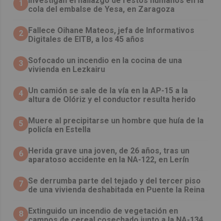
Investigan el hallazgo de restos humanos en la
1
cola del embalse de Yesa, en Zaragoza
Fallece Oihane Mateos, jefa de Informativos
2
Digitales de EITB, a los 45 años
Sofocado un incendio en la cocina de una
3
vivienda en Lezkairu
Un camión se sale de la vía en la AP-15 a la
4
altura de Olóriz y el conductor resulta herido
Muere al precipitarse un hombre que huía de la
5
policía en Estella
Herida grave una joven, de 26 años, tras un
6
aparatoso accidente en la NA-122, en Lerín
Se derrumba parte del tejado y del tercer piso
7
de una vivienda deshabitada en Puente la Reina
Extinguido un incendio de vegetación en
8
campos de cereal cosechado junto a la NA-134,