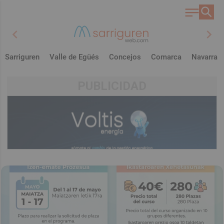
chevron_left
chevron_right
Sarriguren
Valle de Egüés
Concejos
Comarca
Navarra
PUBLICIDAD