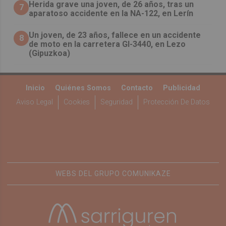
Herida grave una joven, de 26 años, tras un
7
aparatoso accidente en la NA-122, en Lerín
Un joven, de 23 años, fallece en un accidente
8
de moto en la carretera GI-3440, en Lezo
(Gipuzkoa)
Inicio
Quiénes Somos
Contacto
Publicidad
Aviso Legal
Cookies
Seguridad
Protección De Datos
WEBS DEL GRUPO COMUNIKAZE