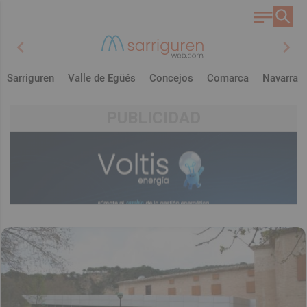
chevron_left
chevron_right
Sarriguren
Valle de Egüés
Concejos
Comarca
Navarra
PUBLICIDAD