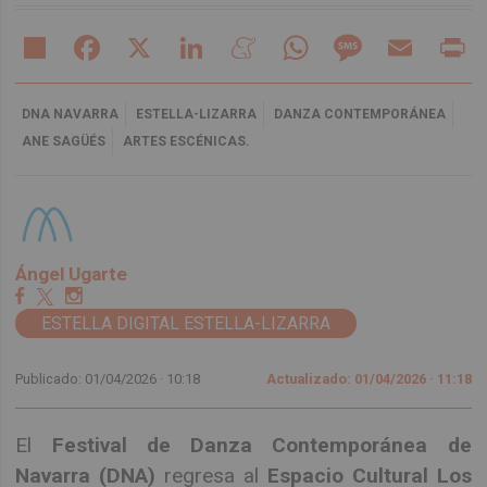
Share
Facebook
X
LinkedIn
Meneame
WhatsApp
Message
Email
Pr
DNA NAVARRA
ESTELLA-LIZARRA
DANZA CONTEMPORÁNEA
ANE SAGÜÉS
ARTES ESCÉNICAS.
Ángel Ugarte
ESTELLA DIGITAL ESTELLA-LIZARRA
Publicado: 01/04/2026 ·
10:18
Actualizado: 01/04/2026 · 11:18
El
Festival de Danza Contemporánea de
Navarra (DNA)
regresa al
Espacio Cultural Los