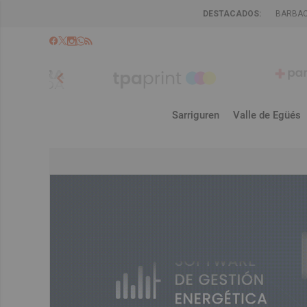
DESTACADOS:
BARBA
chevron_left
Sarriguren
Valle de Egüés