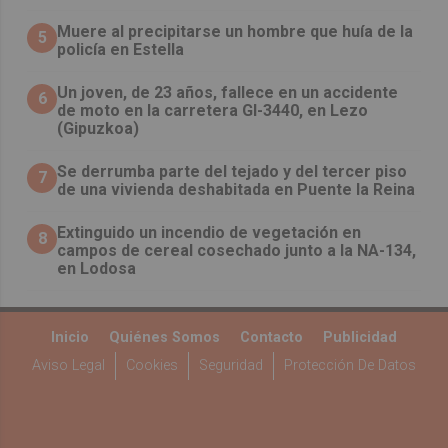
Muere al precipitarse un hombre que huía de la
5
policía en Estella
Un joven, de 23 años, fallece en un accidente
6
de moto en la carretera GI-3440, en Lezo
(Gipuzkoa)
Se derrumba parte del tejado y del tercer piso
7
de una vivienda deshabitada en Puente la Reina
Extinguido un incendio de vegetación en
8
campos de cereal cosechado junto a la NA-134,
en Lodosa
Inicio
Quiénes Somos
Contacto
Publicidad
Aviso Legal
Cookies
Seguridad
Protección De Datos