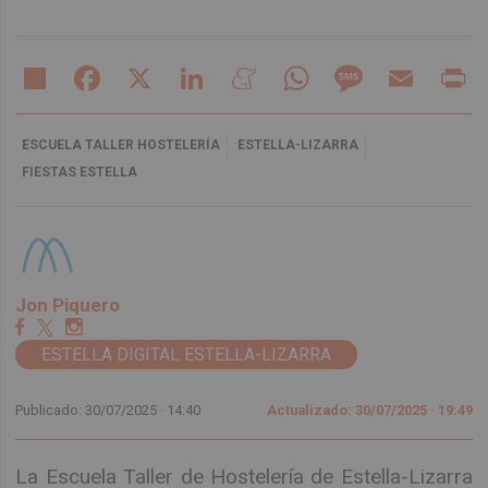
Share
Facebook
X
LinkedIn
Meneame
WhatsApp
Message
Email
Pr
ESCUELA TALLER HOSTELERÍA
ESTELLA-LIZARRA
FIESTAS ESTELLA
Jon Piquero
ESTELLA DIGITAL ESTELLA-LIZARRA
Publicado: 30/07/2025 ·
14:40
Actualizado: 30/07/2025 · 19:49
La Escuela Taller de Hostelería de Estella-Lizarra