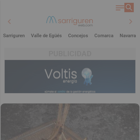
chevron_left
chevron_right
Sarriguren
Valle de Egüés
Concejos
Comarca
Navarra
PUBLICIDAD