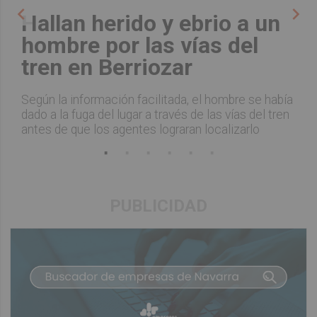
chevron_left
chevron_right
Hallan herido y ebrio a un
hombre por las vías del
tren en Berriozar
Según la información facilitada, el hombre se había
dado a la fuga del lugar a través de las vías del tren
antes de que los agentes lograran localizarlo
PUBLICIDAD