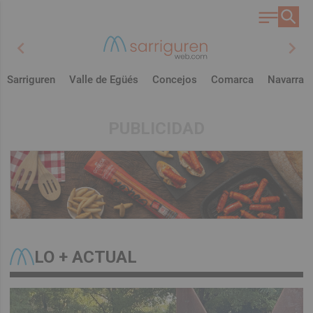
chevron_left
chevron_right
Sarriguren
Valle de Egüés
Concejos
Comarca
Navarra
PUBLICIDAD
LO + ACTUAL