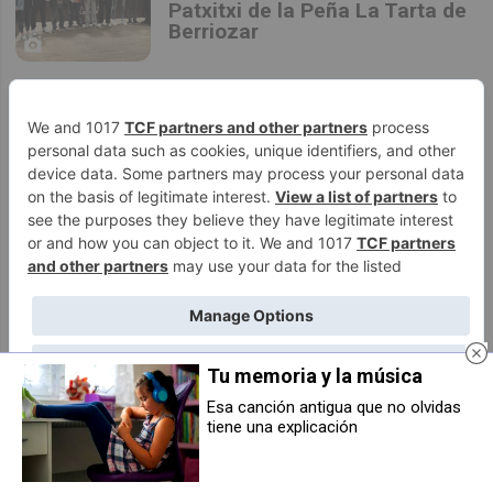
Patxitxi de la Peña La Tarta de
Berriozar
Berriozar Deporte.
José A. Navidad.
Berriozar prepara su gran
desafío: la Eolos Race vuelve
en febrero de 2026 con tres
modalidades y espíritu popular
Orvina conquista la Supercopa
Navarra femenina tras
doblegar a un valiente
Tu memoria y la música
Mendialdea B
Esa canción antigua que no olvidas
tiene una explicación