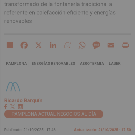
transformado de la fontanería tradicional a
referente en calefacción eficiente y energías
renovables
Share
Facebook
X
LinkedIn
Meneame
WhatsApp
Message
Email
Pr
PAMPLONA
ENERGÍAS RENOVABLES
AEROTERMIA
LAUEK
Ricardo Barquín
PAMPLONA ACTUAL NEGOCIOS AL DÍA
Publicado: 21/10/2025 ·
17:46
Actualizado: 21/10/2025 · 17:50