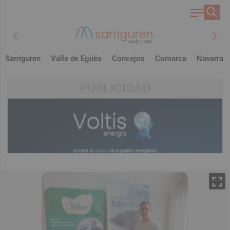
chevron_left
chevron_right
Sarriguren
Valle de Egüés
Concejos
Comarca
Navarra
PUBLICIDAD