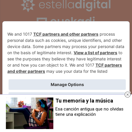
Tu memoria y la música
Esa canción antigua que no olvidas
Las familias de Mendialdea I
El PPN de Berriozar llevará al
tiene una explicación
ganan la batalla judicial contra
pleno una moción para frenar la
Educación por su
subida generalizada de tasas
"empecinamiento" con la jornada
partida