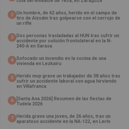
cola del embalse de Yesa, en Zaragoza
Un hombre, de 62 años, herido en el campo de
2
tiro de Aizoáin tras golpearse con el cerrojo de
un rifle
​Dos personas trasladadas al HUN tras sufrir un
3
accidente por colisión frontolateral en la N-
240-A en Sarasa
Sofocado un incendio en la cocina de una
4
vivienda en Lezkairu
Herido muy grave un trabajador de 38 años tras
5
sufrir un accidente laboral con agua hirviendo
en Villafranca
[Santa Ana 2026] Resumen de las fiestas de
6
Tudela 2026
Herida grave una joven, de 26 años, tras un
7
aparatoso accidente en la NA-122, en Lerín