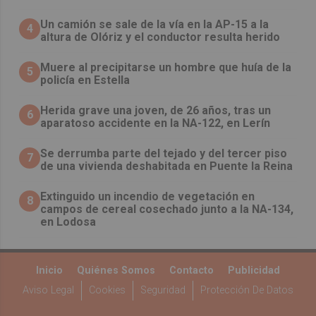
Un camión se sale de la vía en la AP-15 a la
4
altura de Olóriz y el conductor resulta herido
Muere al precipitarse un hombre que huía de la
5
policía en Estella
Herida grave una joven, de 26 años, tras un
6
aparatoso accidente en la NA-122, en Lerín
Se derrumba parte del tejado y del tercer piso
7
de una vivienda deshabitada en Puente la Reina
Extinguido un incendio de vegetación en
8
campos de cereal cosechado junto a la NA-134,
en Lodosa
Inicio
Quiénes Somos
Contacto
Publicidad
Aviso Legal
Cookies
Seguridad
Protección De Datos