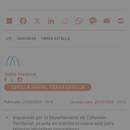
Share
Facebook
X
LinkedIn
Meneame
WhatsApp
Message
Email
Pr
CIT
SANGÜESA
TIERRA ESTELLA
Jokin Vivanco
ESTELLA DIGITAL TIERRA ESTELLA
Publicado: 29/09/2025 ·
19:16
Actualizado: 29/09/2025 · 19:16
Impulsado por el Departamento de Cohesión
Territorial, ya está en marcha la nueva web para
relanzar iniciativas innovadoras