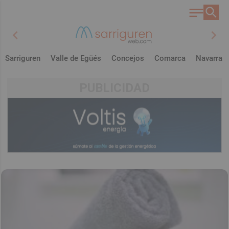
chevron_left
chevron_right
Sarriguren
Valle de Egüés
Concejos
Comarca
Navarra
PUBLICIDAD