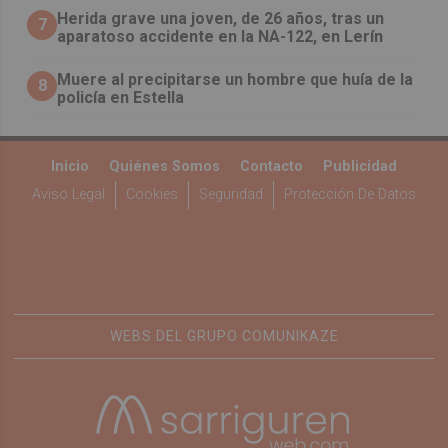
Herida grave una joven, de 26 años, tras un
7
aparatoso accidente en la NA-122, en Lerín
Muere al precipitarse un hombre que huía de la
8
policía en Estella
Inicio
Quiénes Somos
Contacto
Publicidad
Aviso Legal
Cookies
Seguridad
Protección De Datos
WEBS DEL GRUPO COMUNIKAZE