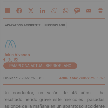
Share
Facebook
X
LinkedIn
Meneame
WhatsApp
Message
Email
Pr
APARATOSO ACCIDENTE
BERRIOPLANO
Jokin Vivanco
PAMPLONA ACTUAL BERRIOPLANO
Publicado: 29/05/2025 ·
14:16
Actualizado: 29/05/2025 · 18:57
Un conductor, un varón de 45 años, ha
resultado herido grave este miércoles pasadas
las once de la mañana en un aparatoso accidente