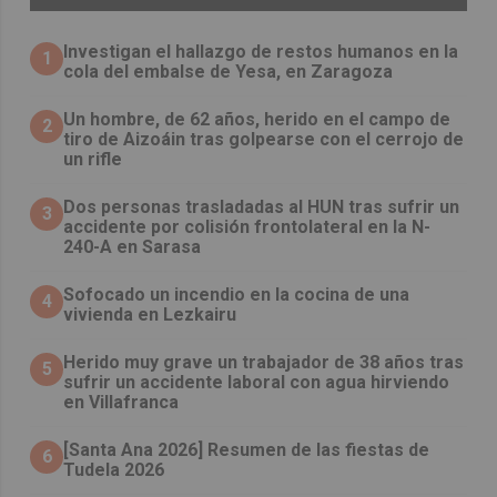
Investigan el hallazgo de restos humanos en la
1
cola del embalse de Yesa, en Zaragoza
Un hombre, de 62 años, herido en el campo de
2
tiro de Aizoáin tras golpearse con el cerrojo de
un rifle
​Dos personas trasladadas al HUN tras sufrir un
3
accidente por colisión frontolateral en la N-
240-A en Sarasa
Sofocado un incendio en la cocina de una
4
vivienda en Lezkairu
Herido muy grave un trabajador de 38 años tras
5
sufrir un accidente laboral con agua hirviendo
en Villafranca
[Santa Ana 2026] Resumen de las fiestas de
6
Tudela 2026