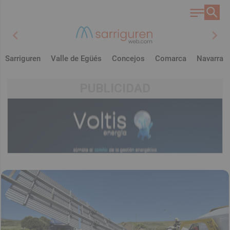
chevron_left
chevron_right
Sarriguren
Valle de Egüés
Concejos
Comarca
Navarra
PUBLICIDAD