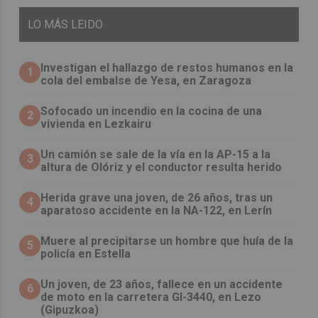
LO
MÁS LEIDO
Investigan el hallazgo de restos humanos en la
1
cola del embalse de Yesa, en Zaragoza
Sofocado un incendio en la cocina de una
2
vivienda en Lezkairu
Un camión se sale de la vía en la AP-15 a la
3
altura de Olóriz y el conductor resulta herido
Herida grave una joven, de 26 años, tras un
4
aparatoso accidente en la NA-122, en Lerín
Muere al precipitarse un hombre que huía de la
5
policía en Estella
Un joven, de 23 años, fallece en un accidente
6
de moto en la carretera GI-3440, en Lezo
(Gipuzkoa)