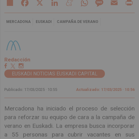
Share
Facebook
X
LinkedIn
Meneame
WhatsApp
Message
Email
Pr
MERCADONA
EUSKADI
CAMPAÑA DE VERANO
Redacción
EUSKADI NOTICIAS EUSKADI CAPITAL
Publicado: 17/03/2025 ·
10:55
Actualizado: 17/03/2025 · 10:56
Mercadona ha iniciado el proceso de selección
para reforzar su equipo de cara a la campaña de
verano en Euskadi. La empresa busca incorporar
a 55 personas para cubrir vacantes en sus