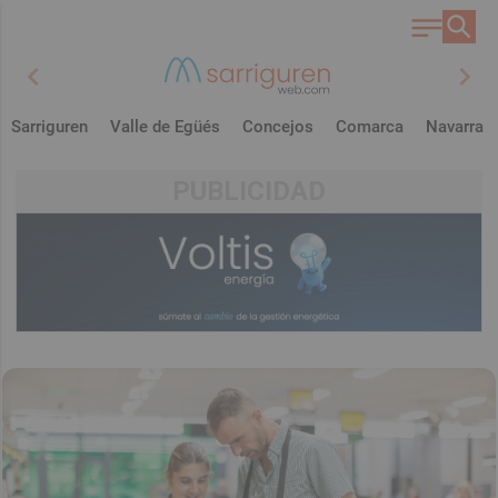
chevron_left
chevron_right
Sarriguren
Valle de Egüés
Concejos
Comarca
Navarra
PUBLICIDAD