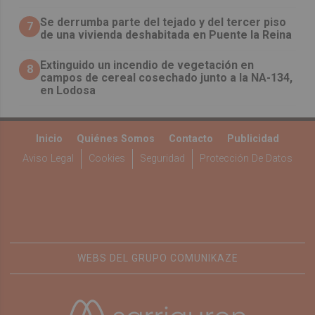
Se derrumba parte del tejado y del tercer piso
7
de una vivienda deshabitada en Puente la Reina
Extinguido un incendio de vegetación en
8
campos de cereal cosechado junto a la NA-134,
en Lodosa
Inicio
Quiénes Somos
Contacto
Publicidad
Aviso Legal
Cookies
Seguridad
Protección De Datos
WEBS DEL GRUPO COMUNIKAZE