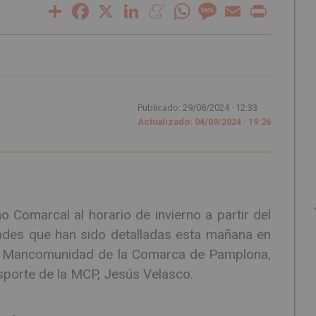
Share
Facebook
X
LinkedIn
Meneame
WhatsApp
Message
Email
Print
Publicado: 29/08/2024 ·
12:33
Actualizado: 04/09/2024 · 19:26
o Comarcal al horario de invierno a partir del
dades que han sido detalladas esta mañana en
la Mancomunidad de la Comarca de Pamplona,
nsporte de la MCP, Jesús Velasco.