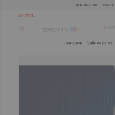
DESTACADOS:
BARBA
chevron_left
Sarriguren
Valle de Egüés