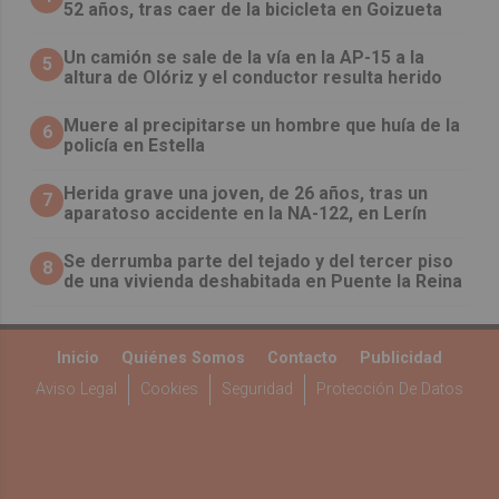
52 años, tras caer de la bicicleta en Goizueta
Un camión se sale de la vía en la AP-15 a la
5
altura de Olóriz y el conductor resulta herido
Muere al precipitarse un hombre que huía de la
6
policía en Estella
Herida grave una joven, de 26 años, tras un
7
aparatoso accidente en la NA-122, en Lerín
Se derrumba parte del tejado y del tercer piso
8
de una vivienda deshabitada en Puente la Reina
Inicio
Quiénes Somos
Contacto
Publicidad
Aviso Legal
Cookies
Seguridad
Protección De Datos