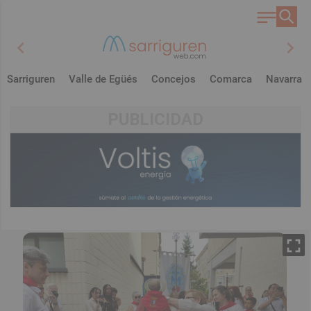
chevron_left
chevron_right
Sarriguren
Valle de Egüés
Concejos
Comarca
Navarra
PUBLICIDAD