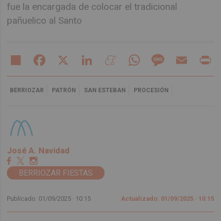
fue la encargada de colocar el tradicional
pañuelico al Santo
Share
Facebook
X
LinkedIn
Meneame
WhatsApp
Message
Email
Pr
BERRIOZAR
PATRÓN
SAN ESTEBAN
PROCESIÓN
José A. Navidad
BERRIOZAR FIESTAS
Publicado: 01/09/2025 ·
10:15
Actualizado: 01/09/2025 · 10:15