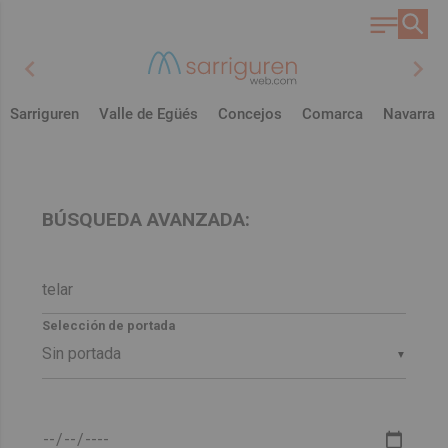
chevron_left
chevron_right
Sarriguren
Valle de Egüés
Concejos
Comarca
Navarra
BÚSQUEDA AVANZADA:
Selección de portada
▼