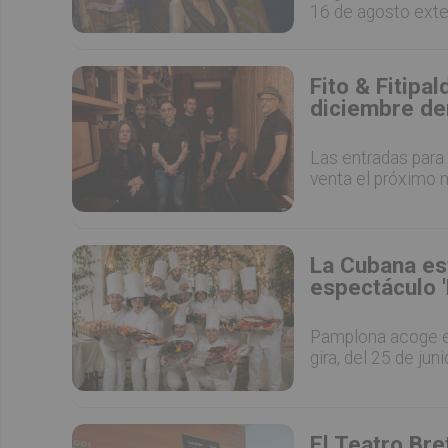
16 de agosto exte
Fito & Fitipa
diciembre den
Las entradas para 
venta el próximo m
La Cubana es
espectáculo '
Pamplona acoge el
gira, del 25 de juni
El Teatro Br