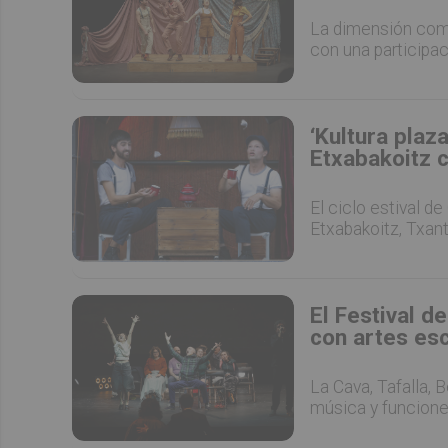
La dimensión comun
con una participac
‘Kultura plaz
Etxabakoitz c
El ciclo estival de
Etxabakoitz, Txant
El Festival d
con artes es
La Cava, Tafalla, 
música y funcione