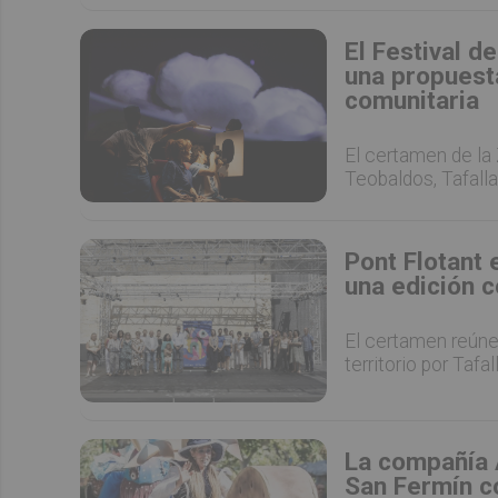
El Festival d
una propuesta
comunitaria
El certamen de la 
Teobaldos, Tafalla y
Pont Flotant 
una edición 
El certamen reúne
territorio por Tafal
La compañía A
San Fermín co