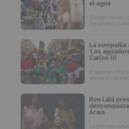
el agua
El espectáculo 'Lo
Pamplona con una 
La compañía 
'Los aguadore
Carlos III
El agua se enfrent
animación de est
Ron Lalá pre
desconquista
Araia
La gran cita cultu