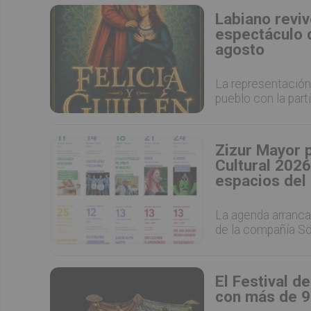
Labiano reviv
espectáculo d
agosto
La representación 
pueblo con la part
Zizur Mayor 
Cultural 2026
espacios del
La agenda arranca
de la compañía Sö
El Festival d
con más de 9