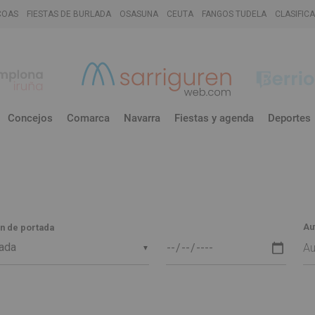
COAS
FIESTAS DE BURLADA
OSASUNA
CEUTA
FANGOS TUDELA
CLASIFIC
Concejos
Comarca
Navarra
Fiestas y agenda
Deportes
Au
n de portada
▼