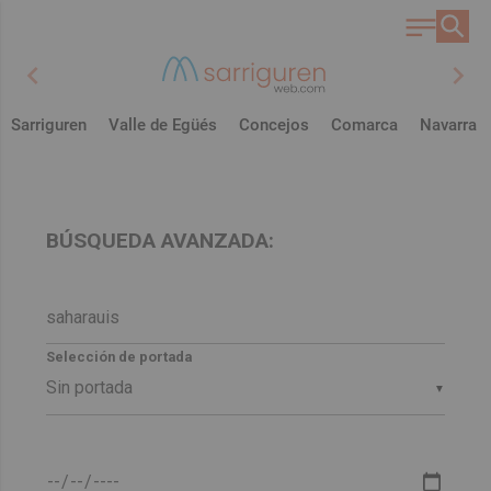
chevron_left
chevron_right
Sarriguren
Valle de Egüés
Concejos
Comarca
Navarra
BÚSQUEDA AVANZADA:
Selección de portada
▼