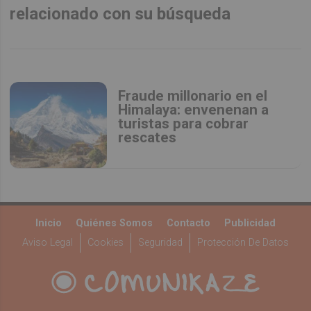
relacionado con su búsqueda
Fraude millonario en el
Himalaya: envenenan a
turistas para cobrar
rescates
Inicio
Quiénes Somos
Contacto
Publicidad
Aviso Legal
Cookies
Seguridad
Protección De Datos