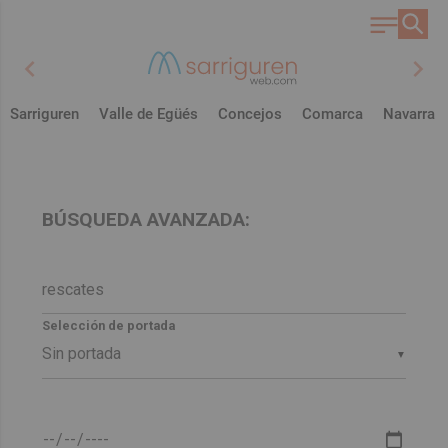
chevron_left
chevron_right
Sarriguren
Valle de Egüés
Concejos
Comarca
Navarra
BÚSQUEDA AVANZADA:
Selección de portada
▼