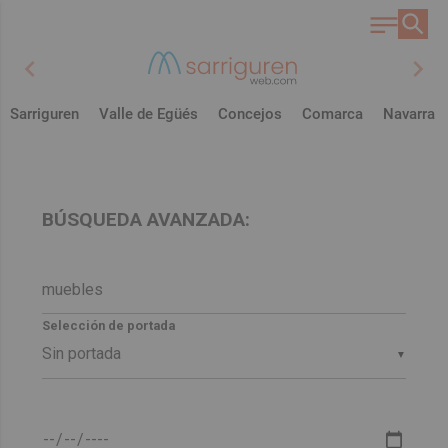
chevron_left
chevron_right
Sarriguren
Valle de Egüés
Concejos
Comarca
Navarra
BÚSQUEDA AVANZADA:
Selección de portada
▼