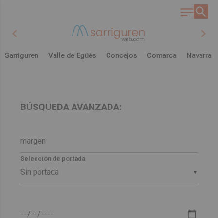
chevron_left
chevron_right
Sarriguren
Valle de Egüés
Concejos
Comarca
Navarra
BÚSQUEDA AVANZADA:
Selección de portada
▼