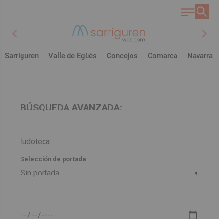
chevron_left
chevron_right
Sarriguren
Valle de Egüés
Concejos
Comarca
Navarra
BÚSQUEDA AVANZADA:
Selección de portada
▼