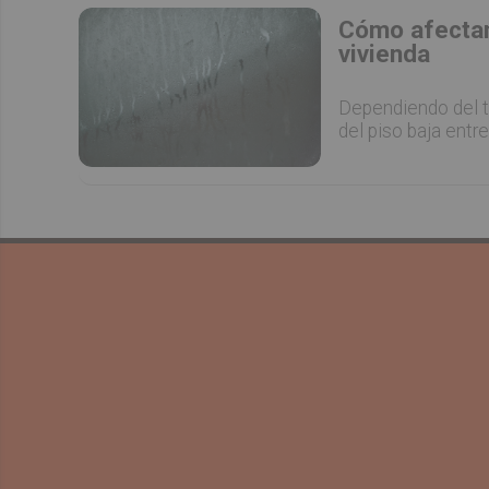
Cómo afectan
vivienda
Dependiendo del t
del piso baja entr