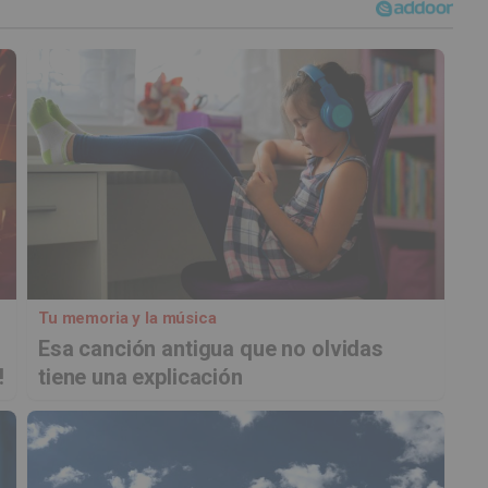
Tu memoria y la música
Esa canción antigua que no olvidas
!
tiene una explicación