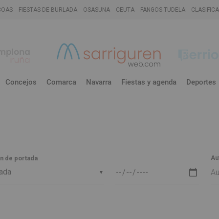
COAS
FIESTAS DE BURLADA
OSASUNA
CEUTA
FANGOS TUDELA
CLASIFIC
Concejos
Comarca
Navarra
Fiestas y agenda
Deportes
Au
n de portada
▼