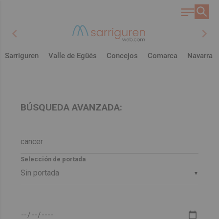
chevron_left
chevron_right
Sarriguren
Valle de Egüés
Concejos
Comarca
Navarra
BÚSQUEDA AVANZADA:
Selección de portada
▼