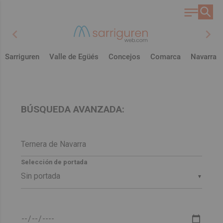
chevron_left
chevron_right
Sarriguren
Valle de Egüés
Concejos
Comarca
Navarra
BÚSQUEDA AVANZADA:
Selección de portada
▼