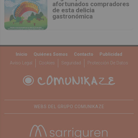
afortunados compradores
de esta delicia
gastronómica
Inicio
Quiénes Somos
Contacto
Publicidad
Aviso Legal
Cookies
Seguridad
Protección De Datos
WEBS DEL GRUPO COMUNIKAZE