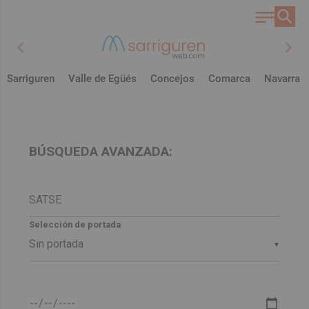
chevron_left
chevron_right
Sarriguren
Valle de Egüés
Concejos
Comarca
Navarra
BÚSQUEDA AVANZADA:
Selección de portada
▼