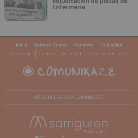
adjudicación de plazas de
Enfermería
Inicio
Quiénes Somos
Contacto
Publicidad
Aviso Legal
Cookies
Seguridad
Protección De Datos
WEBS DEL GRUPO COMUNIKAZE