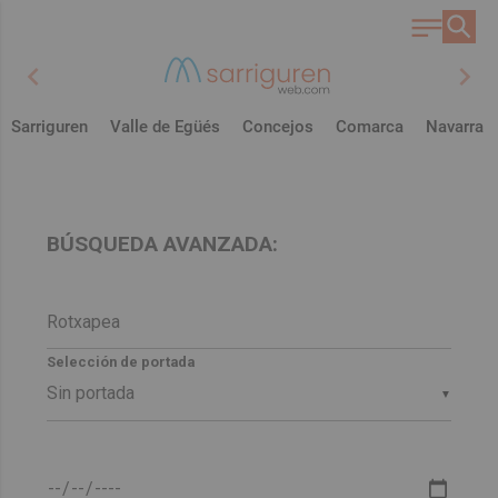
chevron_left
chevron_right
Sarriguren
Valle de Egüés
Concejos
Comarca
Navarra
BÚSQUEDA AVANZADA:
Selección de portada
▼