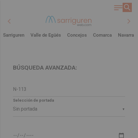
chevron_left
chevron_right
Sarriguren
Valle de Egüés
Concejos
Comarca
Navarra
BÚSQUEDA AVANZADA:
Selección de portada
▼