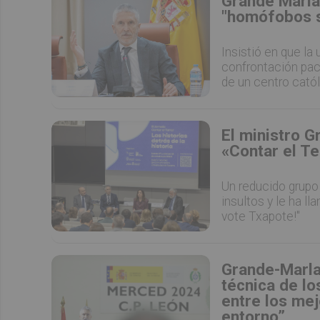
Grande Marla
"homófobos s
Insistió en que la
confrontación pací
de un centro cató
El ministro G
«Contar el Te
Un reducido grupo 
insultos y le ha ll
vote Txapote!"
Grande-Marlas
técnica de lo
entre los me
entorno”