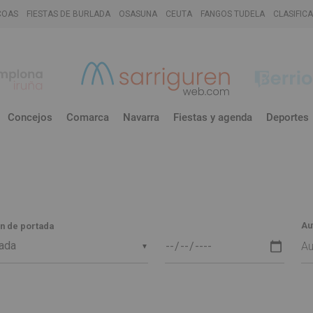
COAS
FIESTAS DE BURLADA
OSASUNA
CEUTA
FANGOS TUDELA
CLASIFIC
Concejos
Comarca
Navarra
Fiestas y agenda
Deportes
Au
n de portada
▼