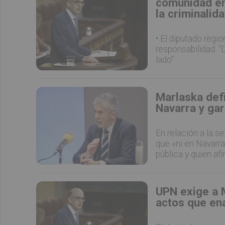
comunidad en
la criminalid
• El diputado regi
responsabilidad: “
lado"
Marlaska defi
Navarra y gar
En relación a la s
que «ni en Navarra
pública y quien af
UPN exige a 
actos que en