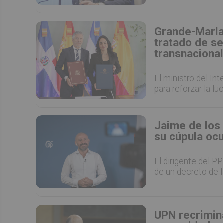
Grande-Marla
tratado de se
transnacional
El ministro del In
para reforzar la lu
Jaime de los 
su cúpula ocu
El dirigente del P
de un decreto de l
UPN recrimin