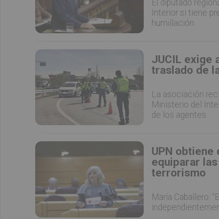
El diputado regiona
Interior si tiene 
humillación
JUCIL exige a
traslado de l
La asociación rec
Ministerio del Inte
de los agentes
UPN obtiene 
equiparar las
terrorismo
María Caballero: “
independientemen