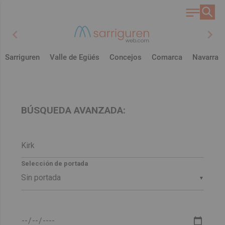
chevron_left
chevron_right
Sarriguren
Valle de Egüés
Concejos
Comarca
Navarra
BÚSQUEDA AVANZADA:
Selección de portada
▼