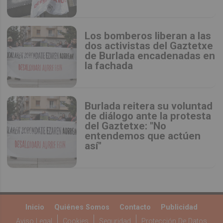
Los bomberos liberan a las
dos activistas del Gaztetxe
de Burlada encadenadas en
la fachada
Burlada reitera su voluntad
de diálogo ante la protesta
del Gaztetxe: "No
entendemos que actúen
así"
Inicio
Quiénes Somos
Contacto
Publicidad
Aviso Legal
Cookies
Seguridad
Protección De Datos