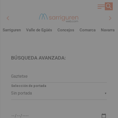
chevron_left
chevron_right
Sarriguren
Valle de Egüés
Concejos
Comarca
Navarra
BÚSQUEDA AVANZADA:
Selección de portada
▼