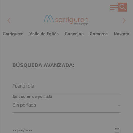
chevron_left
chevron_right
Sarriguren
Valle de Egüés
Concejos
Comarca
Navarra
BÚSQUEDA AVANZADA:
Selección de portada
▼