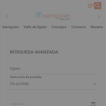
chevron_left
chevron_right
Sarriguren
Valle de Egüés
Concejos
Comarca
Navarra
BÚSQUEDA AVANZADA:
Selección de portada
▼