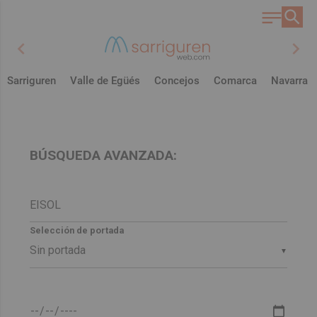
chevron_left
chevron_right
Sarriguren
Valle de Egüés
Concejos
Comarca
Navarra
BÚSQUEDA AVANZADA:
Selección de portada
▼