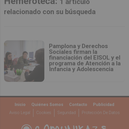
Hemeroteca:
1 artículo
relacionado con su búsqueda
Pamplona y Derechos
Sociales firman la
financiación del EISOL y el
programa de Atención a la
Infancia y Adolescencia
Inicio
Quiénes Somos
Contacto
Publicidad
Aviso Legal
Cookies
Seguridad
Protección De Datos